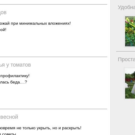
Удобна
цов
ожай при минимальных вложениях!
ой!
Проста
ья у томатов
 профилактику!
лась беда....?
 весной
овремя не только укрыть, но и раскрыть!
 советы.