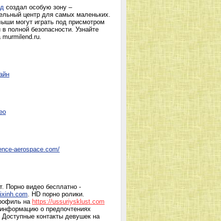
нд
создал особую зону –
ельный центр для самых маленьких.
ыши могут играть под присмотром
 в полной безопасности. Узнайте
 murmilend.ru.
айн
ео
fence-aerospace.com/
т. Порно видео бесплатно -
ixinh.com
. HD порно ролики.
рофиль на
https://ussuriysklust.com
 информацию о предпочтениях
| Доступные контакты девушек на