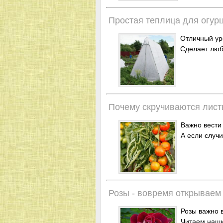
Простая теплица для огур
Отличный ур
Сделает люб
Почему скручиваются лист
Важно вести
А если случи
Розы - вовремя открываем
Розы важно в
Читаем наши