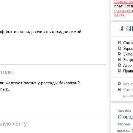
https://ch
плат. | У
проститут
банях
 эффективно подсвечивать орхидеи зимой.
.
Сажа
Укры
Зимо
Защи
Агроп
Прав
елтеют
сли желтеют листья у рассады баклажан?
Что 
пыт...
Свет
расте
Карта сайта
Огоро
ьную ленту
Рассада
рассады