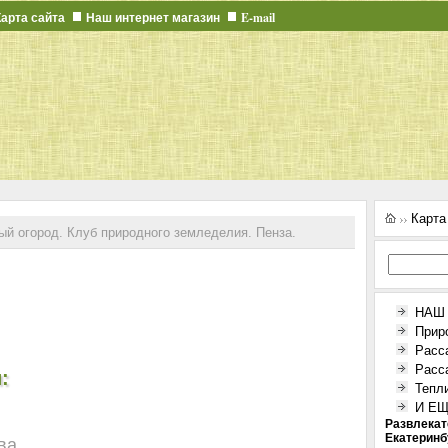
Карта сайта
Наш интернет магазин
E-mail
Карта
ый огород. Клуб природного земледелия. Пенза.
НАШ
Прир
Расс
Расс
:
Тепл
И ЕЩЕ
Развлекат
Екатеринб
ва