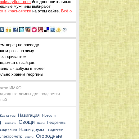
eboksaryflust.com
без дополнительных
спешные мужчины выбирают
ок в красноярске
на этом сайте.
Всё о
ем перец на рассаду.
ваем розы на зиму.
вка хризантем.
щаемся от зайцев.
анель - арбузы в июле!
ильно храним георгины
такое ИМХО.
одиодные лампы для подсветки
ний.
Навигация
Новости
Карта тем
д
Овощи
Георгины
Технологии
Цветы
Наши друзья
Сидерация
Подсветка
Огородные
Спектрометр
Советы