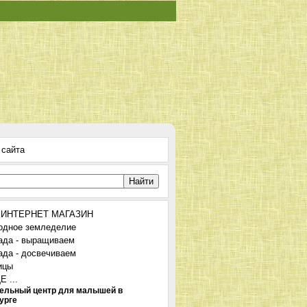
 сайта
 ИНТЕРНЕТ МАГАЗИН
одное земледелие
ада - выращиваем
ада - досвечиваем
ицы
 ...
ельный центр для малышей в
урге