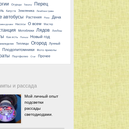
огии
Перец
Огурцы
Томаты
ль
Земляника
Капуста
Лечебные травы
е автобусы
Дача
Растения
Розы
О всем
Насосы
Мастер
оими руками
станция
Лядов
Мотоблоки
ЛопЛош
ты
Новый год
Как есть
Польза
Огород
Теплицы
Лунный
земледелие
Плодопитомники
Фото приколы
раты
Прочее
Портфолио
Стат
ампы и рассада
Мой личный опыт
подсветки
рассады
светодиодами.