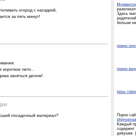
Мурмилэ
развлекат
поливать огород с насадкой,
Здесь мал
ется за пять минут!
родителей
больше на
порно онл
ивания.
порно вид
короткое лето...
дома заняться делом!
https://de
дки
Порно сай
роший посадочный материал?
phimsexga
Каждый п
содержит
девушек. 