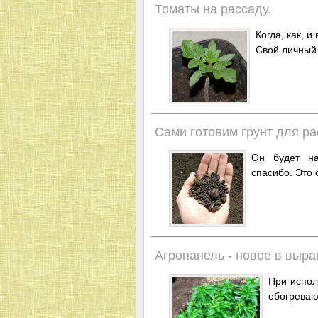
Томаты на рассаду.
Когда, как, 
Свой личный 
Сами готовим грунт для ра
Он будет на
спасибо. Это 
Агропанель - новое в выр
При испол
обогреваю