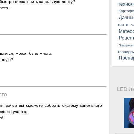
 быстро подключить капельную ленту?
технол
сто...
Картофе
Дачны
фото
Св
Метео
Рецеп
Природное 
календарь
вается, может быть много.
Препа
тинную?
LED л
сто
ин вечер вы сможете собрать систему капельного
воего участка.
о!