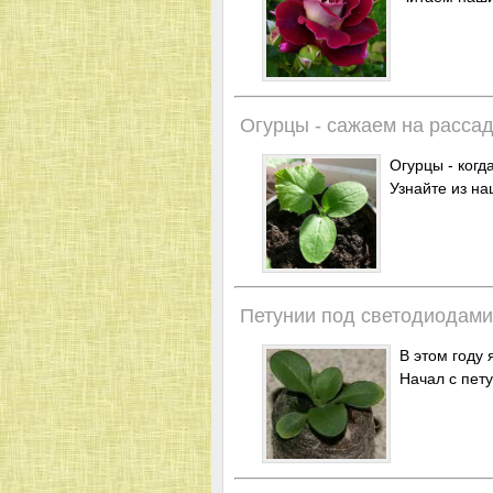
Огурцы - сажаем на расса
Огурцы - когда
Узнайте из на
Петунии под светодиодами
В этом году
Начал с пету