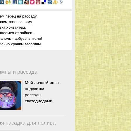
ем перец на рассаду.
ваем розы на зиму.
вка хризантем.
щаемся от зайцев.
анель - арбузы в июле!
ильно храним георгины
ампы и рассада
Мой личный опыт
подсветки
рассады
светодиодами.
я насадка для полива