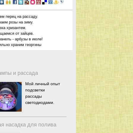
ем перец на рассаду.
ваем розы на зиму.
вка хризантем.
щаемся от зайцев.
анель - арбузы в июле!
ильно храним георгины
ампы и рассада
Мой личный опыт
подсветки
рассады
светодиодами.
я насадка для полива