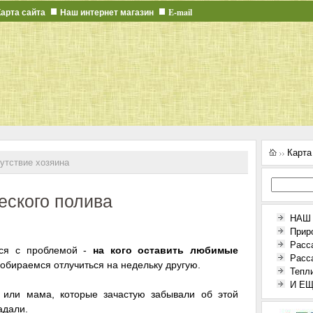
Карта сайта
Наш интернет магазин
E-mail
Карта
утствие хозяина
еского полива
НАШ
Прир
Расс
лся с проблемой -
на кого оставить любимые
Расс
обираемся отлучиться на недельку другую.
Тепл
И ЕЩЕ
 или мама, которые зачастую забывали об этой
адали.