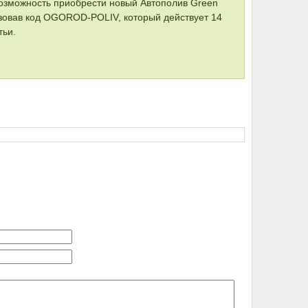
озможность приобрести новый Автополив Green
овав код OGOROD-POLIV, который действует 14
тьи.