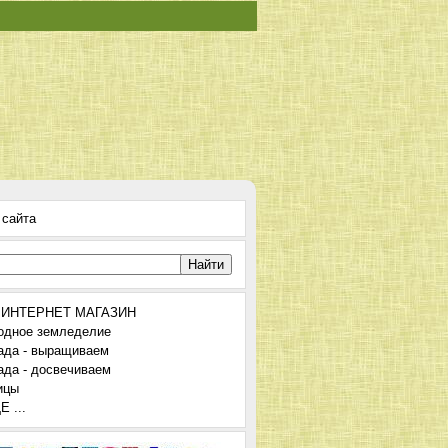
 сайта
 ИНТЕРНЕТ МАГАЗИН
одное земледелие
ада - выращиваем
ада - досвечиваем
ицы
 ...