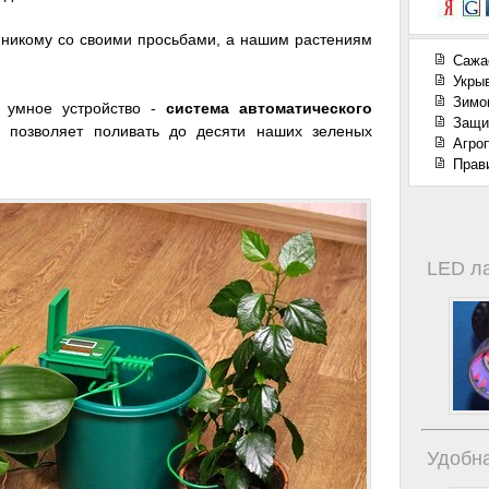
никому со своими просьбами, а нашим растениям
Сажа
Укры
Зимо
 умное устройство -
система автоматического
Защи
 позволяет поливать до десяти наших зеленых
Агроп
Прав
LED л
Удобна