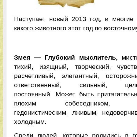
Наступает новый 2013 год, и многие 
какого животного этот год по восточно
2013 год - год Змеи!
Змея — Глубокий мыслитель,
мисти
тихий, изящный, творческий, чувст
расчетливый, элегантный, осторожн
ответственный, сильный, целеу
постоянный. Может быть притягательн
плохим собеседником, сом
гедонистическим, лживым, недоверч
холодным.
Среди людей, которые родились в г