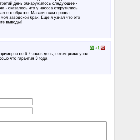
а третий день обнаружилось следующее -
ял - оказалось что у насоса открутились
ал его обратно. Магазин сам провел
 мол заводской брак. Еще я узнал что это
йте выводы!
+1
римерно по 6-7 часов день, потом резко упал
рошо что гарантия 3 года