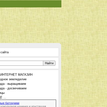
 сайта
 ИНТЕРНЕТ МАГАЗИН
одное земледелие
ада - выращиваем
ада - досвечиваем
ицы
 ...
ые батончики
шоколадная начинка и хрустящая