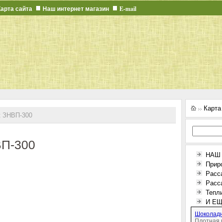
Карта сайта
Наш интернет магазин
E-mail
Карта
к ЗНВП-300
ВП-300
НАШ
Прир
Расс
Расс
Тепл
И ЕЩЕ
Шоколадн
Плотная 