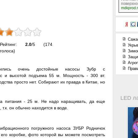
поверхно
mdkprod.
Сажа
Рейтинг:
2.0
/5 (174
Укры
голоса)
Зимо
Защи
Агроп
Прав
ились очень достойные насосы Зубр с
ас и высотой подъема 55 м. Мощность - 300 вт.
одства просто нет. Собирают их правда в Китае, но
LED л
а питания - 25 м. Не надо наращивать, да еще
 т.к. он обычно находится в воде.
вибрационного погружного насоса ЗУБР Родничок
его коробке, фото которой вы можете посмотреть