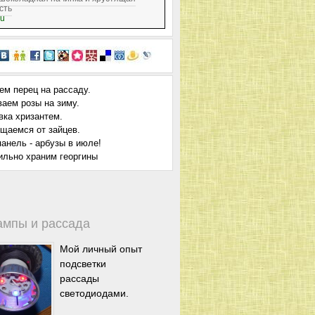
сть
ru
ем перец на рассаду.
ваем розы на зиму.
вка хризантем.
щаемся от зайцев.
анель - арбузы в июле!
ильно храним георгины
ампы и рассада
Мой личный опыт
подсветки
рассады
светодиодами.