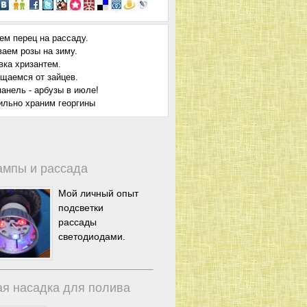
ем перец на рассаду.
ваем розы на зиму.
вка хризантем.
щаемся от зайцев.
анель - арбузы в июле!
ильно храним георгины
ампы и рассада
Мой личный опыт
подсветки
рассады
светодиодами.
я насадка для полива