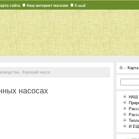
Карта сайта
Наш интернет магазин
E-mail
Карта
изводства. Хороший насос.
нных насосах
НАШ
Прир
Расс
Расс
Тепл
И ЕЩЕ