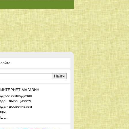
 сайта
 ИНТЕРНЕТ МАГАЗИН
одное земледелие
ада - выращиваем
ада - досвечиваем
ицы
 ...