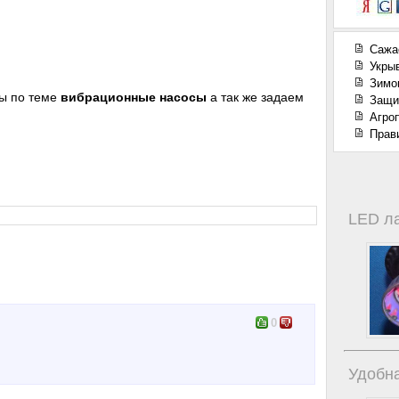
Сажа
Укры
Зимо
ы по теме
вибрационные насосы
а так же задаем
Защи
Агроп
Прав
LED л
0
Удобна