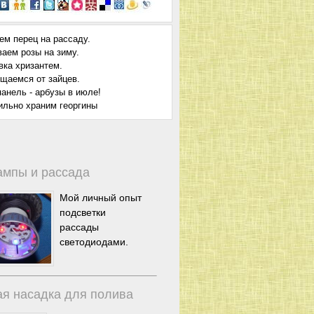
ем перец на рассаду.
ваем розы на зиму.
вка хризантем.
щаемся от зайцев.
анель - арбузы в июле!
ильно храним георгины
ампы и рассада
Мой личный опыт
подсветки
рассады
светодиодами.
я насадка для полива