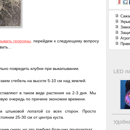
Сажа
Укры
Зимо
Защи
Агроп
пывать георгины,
перейдем к следующему вопросу
Прав
ать...
льно повредить клубни при выкапывании.
LED л
езаем стебель на высоте 5-10 см над землей.
ставляют в таком виде растения на 2-3 дня. Мы
ервую очередь по причине экономии времени.
м штыковой лопатой со всех сторон. Просто
тоянии 25-30 см от центра куста.
Удобна
унке снизу, но это требует больших трудозатрат.