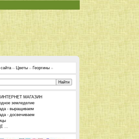
 сайта
Цветы
Георгины
 ИНТЕРНЕТ МАГАЗИН
одное земледелие
ада - выращиваем
ада - досвечиваем
ицы
 ...