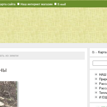
Карта сайта
Наш интернет магазин
E-mail
Карта
ать из земли
ины
НАШ
Прир
Расс
Расс
Тепл
И ЕЩЕ