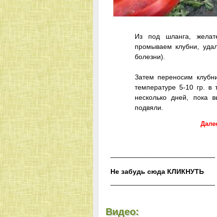
Из под шланга, желат
промываем клубни, уда
болезни).
Затем переносим клубни
температуре 5-10 гр. в 
несколько дней, пока 
подвяли.
Далее
___________________________
Не забудь сюда
ЬТУНКИЛК
___________________________
Видео: